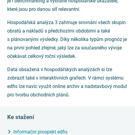
je i benchmarking a vybrané hospodářské ukazatele,
které jsou pro danou síť relevantní.
Hospodářská analýza 3 zahrnuje srovnání všech skupin
obratů a nákladů s předchozími obdobími a také
s plánovanými výsledky. Díky několika typům prognóz je
na první pohled zřejmé, jaký lze za současného vývoje
očekávat celkový roční výsledek.
Data obsažená v hospodářských analýzách si lze
zobrazit také v interaktivních grafech. V rámci systému
edfis lze navíc využít online archiv a nadstavbový modul
pro tvorbu obchodních plánů.
Ke stažení
Informační prospekt edfis