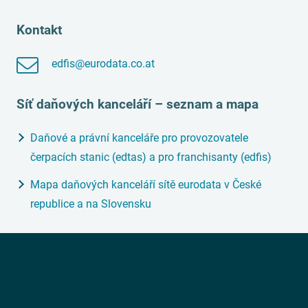
Kontakt
edfis@eurodata.co.at
Síť daňových kanceláří – seznam a mapa
Daňové a právní kanceláře pro provozovatele
čerpacích stanic (edtas) a pro franchisanty (edfis)
Mapa daňových kanceláří sítě eurodata v České
republice a na Slovensku